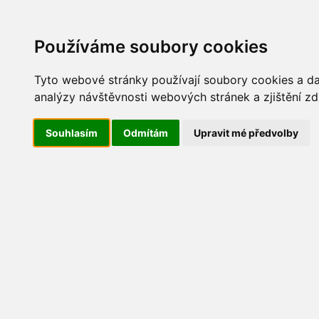
Update cookies preferences
AKT
Používáme soubory cookies
Tyto webové stránky používají soubory cookies a dal
analýzy návštěvnosti webových stránek a zjištění zd
Maškarní 2014
Souhlasím
Odmítám
Upravit mé předvolby
IMG_9981