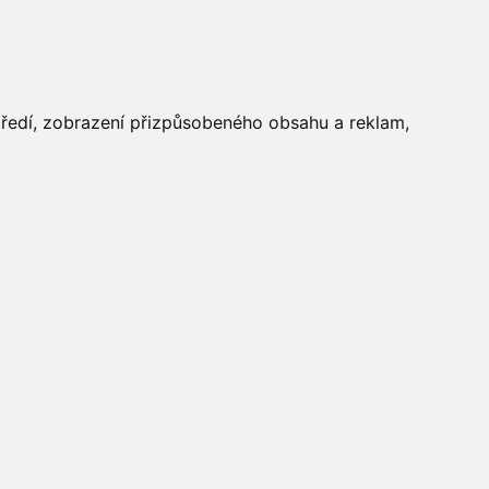
FOTOGALERIE
středí, zobrazení přizpůsobeného obsahu a reklam,
Aktuálně
»
Fotogalerie
»
Maškarní 2014
»
IMG_9981
Počasí