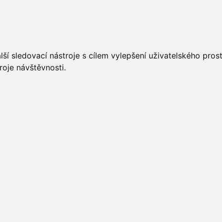
UÁLNĚ
ÚŘEDNÍ DESKA
OBECNÍ ÚŘAD
O OBCI
ší sledovací nástroje s cílem vylepšení uživatelského pro
roje návštěvnosti.