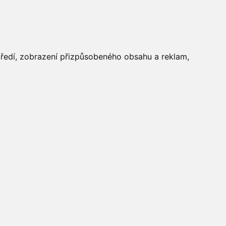
FOTOGALERIE
středí, zobrazení přizpůsobeného obsahu a reklam,
Aktuálně
»
Fotogalerie
»
Maškarní 2014
»
IMG_9982
Počasí