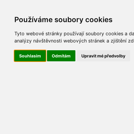
Update cookies preferences
AKT
Používáme soubory cookies
Tyto webové stránky používají soubory cookies a dal
analýzy návštěvnosti webových stránek a zjištění zd
Maškarní 2014
Souhlasím
Odmítám
Upravit mé předvolby
IMG_9982