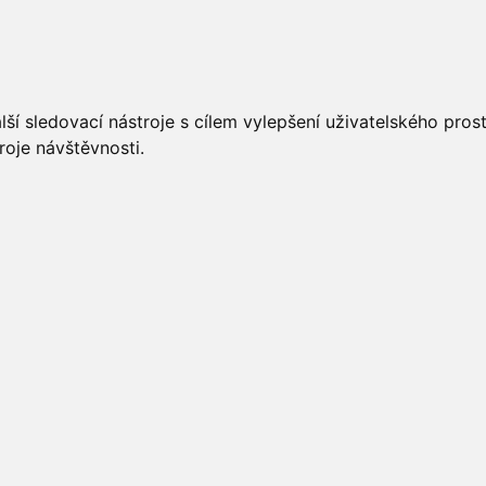
UÁLNĚ
ÚŘEDNÍ DESKA
OBECNÍ ÚŘAD
O OBCI
ší sledovací nástroje s cílem vylepšení uživatelského pro
roje návštěvnosti.