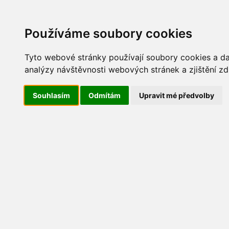
Update cookies preferences
AKT
Používáme soubory cookies
Tyto webové stránky používají soubory cookies a dal
analýzy návštěvnosti webových stránek a zjištění zd
Územní plán a zastavěné ú
Souhlasím
Odmítám
Upravit mé předvolby
15.6.2022 -
Veřejná vyhláška - Vymezení zasta
4.5.2022 -
Veřejná vyhláška - oznámení zveřej
zastavěného území - podklad původní mapa
,
Ma
29.7.2020
- Veřejná vyhláška - oznámení o zve
místního šetření,
Mapa zastavěného území
,
Map
1.8.2016 -
Rozhodnutí Krajského úřadu JČ o úz
9.6.2014 -
ÚP veřejná vyhláška
1.2.2014 -
Územní plán_zrušen