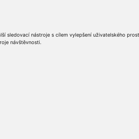
UÁLNĚ
ÚŘEDNÍ DESKA
OBECNÍ ÚŘAD
O OBCI
ší sledovací nástroje s cílem vylepšení uživatelského pro
roje návštěvnosti.
zemí
věného území
,
Mapa zastavěného území
nění návrhu vymezení zastavěného území
,
Mapa
pa zastavěného území - podklad současná mapa
řejnění návrhu vymezení zastavěného území obce
,
Zápis z
a zastavěného území - scan
emním plánu ÚP Přední Zborovice