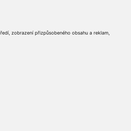
FOTOGALERIE
středí, zobrazení přizpůsobeného obsahu a reklam,
Aktuálně
»
Úřední deska
»
Územní plán a zastavěné území
Počasí