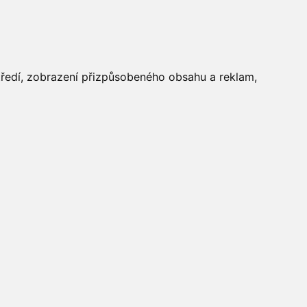
FOTOGALERIE
středí, zobrazení přizpůsobeného obsahu a reklam,
Aktuálně
»
Obecní úřad
»
Povinně zveřejňované informace
Počasí