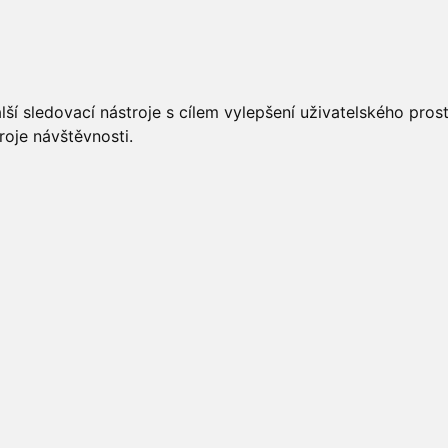
UÁLNĚ
ÚŘEDNÍ DESKA
OBECNÍ ÚŘAD
O OBCI
ší sledovací nástroje s cílem vylepšení uživatelského pro
roje návštěvnosti.
rmace
m subjektu podle zákona č. 106/1999 Sb.,
 367/1990 Sb., o obcích ve znění pozdějších předpisů dnem
ává svoje funkce podle zákona č. 128/2000 Sb., ve znění