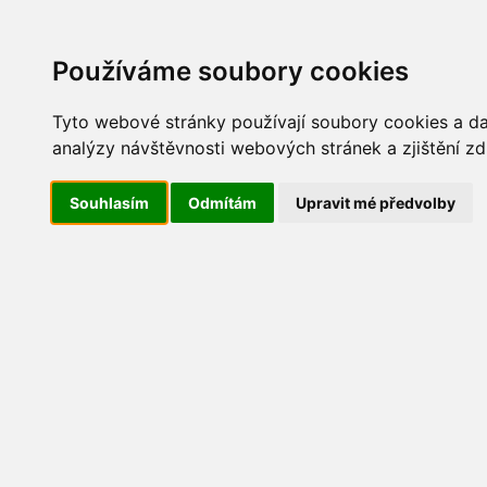
Update cookies preferences
AKT
Používáme soubory cookies
Tyto webové stránky používají soubory cookies a dal
analýzy návštěvnosti webových stránek a zjištění zd
Povinně zveřejňované info
Souhlasím
Odmítám
Upravit mé předvolby
Informace zveřejňované o povinné
o svobodném přístupu k informacím
1. Název
Obec Přední Zborovice
2. Důvod a způsob založení
Obec Přední Zborovice vznikla podle zákona č.
voleb do obecního zastupitelstva. Obec vykon
pozdějších předpisů.
3. Organizační struktura
Obec Přední Zborovice
Adresa sídla: