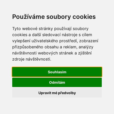
Update cookies preferences
Jdi na obsah
Jdi na menu
Používáme soubory cookies
Tyto webové stránky používají soubory
Aktuálně
cookies a další sledovací nástroje s cílem
Úřední deska
vylepšení uživatelského prostředí, zobrazení
Obecní úřad
přizpůsobeného obsahu a reklam, analýzy
O obci
Fotogalerie
návštěvnosti webových stránek a zjištění
zdroje návštěvnosti.
Souhlasím
Odmítám
Upravit mé předvolby