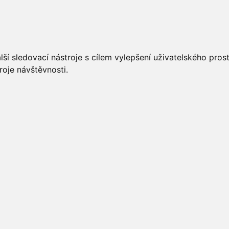
UÁLNĚ
ÚŘEDNÍ DESKA
OBECNÍ ÚŘAD
O OBCI
ší sledovací nástroje s cílem vylepšení uživatelského pro
roje návštěvnosti.