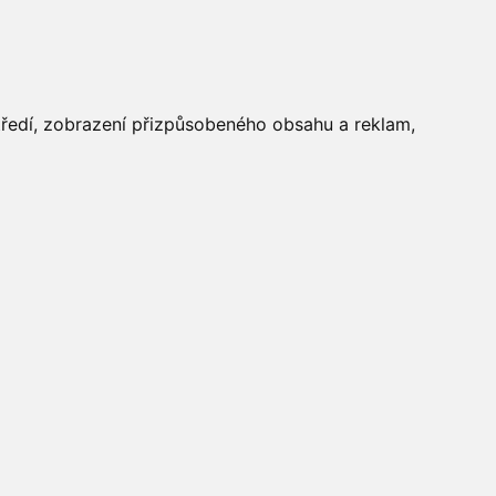
FOTOGALERIE
středí, zobrazení přizpůsobeného obsahu a reklam,
Aktuálně
»
Fotogalerie
»
Dětský
den 2011
»
DetskyDen2011-foto03
Počasí