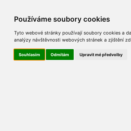
Update cookies preferences
AKT
Používáme soubory cookies
Tyto webové stránky používají soubory cookies a dal
analýzy návštěvnosti webových stránek a zjištění zd
Dětský den 2011
Souhlasím
Odmítám
Upravit mé předvolby
DetskyDen2011-foto03