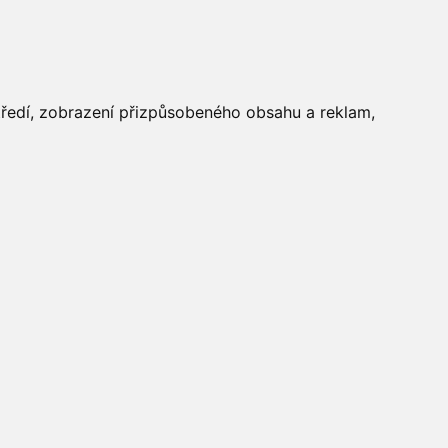
FOTOGALERIE
středí, zobrazení přizpůsobeného obsahu a reklam,
Aktuálně
»
Fotogalerie
»
Vítání
jara 2016
»
IMG_5849
Počasí