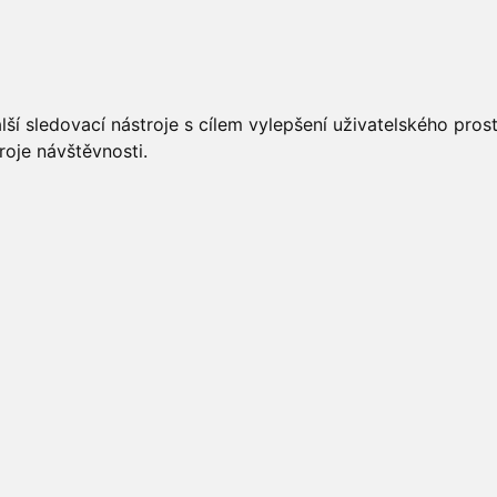
UÁLNĚ
ÚŘEDNÍ DESKA
OBECNÍ ÚŘAD
O OBCI
ší sledovací nástroje s cílem vylepšení uživatelského pro
roje návštěvnosti.