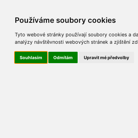
Update cookies preferences
AKT
Používáme soubory cookies
Tyto webové stránky používají soubory cookies a dal
analýzy návštěvnosti webových stránek a zjištění zd
Vítání jara 2016
Souhlasím
Odmítám
Upravit mé předvolby
IMG_5849