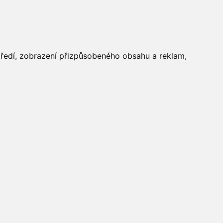
FOTOGALERIE
středí, zobrazení přizpůsobeného obsahu a reklam,
Aktuálně
»
Fotogalerie
»
Vítání
jara 2016
»
IMG_5846
Počasí