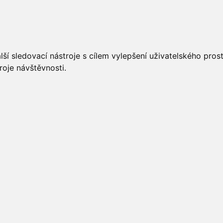
UÁLNĚ
ÚŘEDNÍ DESKA
OBECNÍ ÚŘAD
O OBCI
ší sledovací nástroje s cílem vylepšení uživatelského pro
roje návštěvnosti.