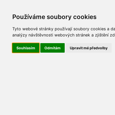
Update cookies preferences
AKT
Používáme soubory cookies
Tyto webové stránky používají soubory cookies a dal
analýzy návštěvnosti webových stránek a zjištění zd
Vítání jara 2016
Souhlasím
Odmítám
Upravit mé předvolby
IMG_5846