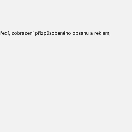
FOTOGALERIE
středí, zobrazení přizpůsobeného obsahu a reklam,
Aktuálně
»
Fotogalerie
»
Pouťové
posezení 2020
»
20200905_164754
(Medium)
Počasí