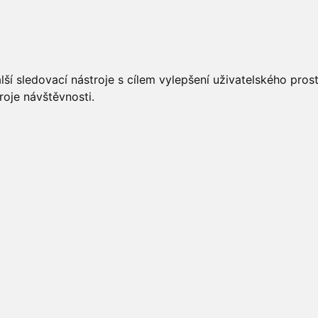
UÁLNĚ
ÚŘEDNÍ DESKA
OBECNÍ ÚŘAD
O OBCI
ší sledovací nástroje s cílem vylepšení uživatelského pro
roje návštěvnosti.