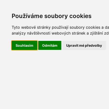
Update cookies preferences
AKT
Používáme soubory cookies
Tyto webové stránky používají soubory cookies a dal
analýzy návštěvnosti webových stránek a zjištění zd
Pouťové posezení 2020
Souhlasím
Odmítám
Upravit mé předvolby
20200905_164754 (Medium)