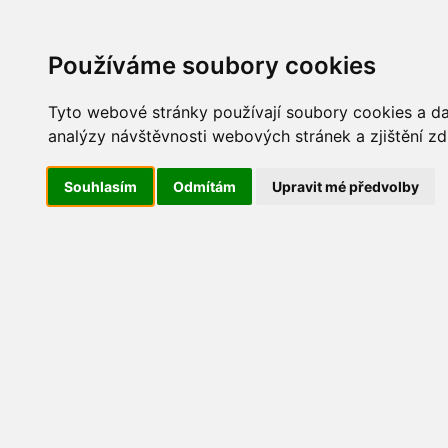
Update cookies preferences
AKT
Používáme soubory cookies
Tyto webové stránky používají soubory cookies a dal
analýzy návštěvnosti webových stránek a zjištění zd
Maškarní 2019
Souhlasím
Odmítám
Upravit mé předvolby
IMG_2691