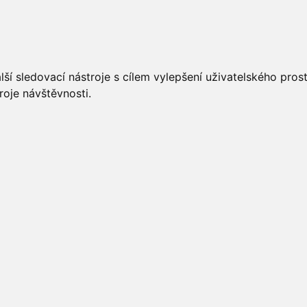
UÁLNĚ
ÚŘEDNÍ DESKA
OBECNÍ ÚŘAD
O OBCI
ší sledovací nástroje s cílem vylepšení uživatelského pro
roje návštěvnosti.