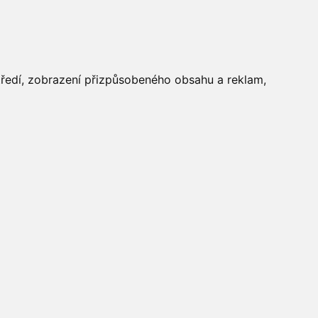
FOTOGALERIE
středí, zobrazení přizpůsobeného obsahu a reklam,
Aktuálně
»
Fotogalerie
»
Maškarní 2019
»
IMG_2691
Počasí