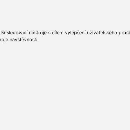
UÁLNĚ
ÚŘEDNÍ DESKA
OBECNÍ ÚŘAD
O OBCI
ší sledovací nástroje s cílem vylepšení uživatelského pro
roje návštěvnosti.