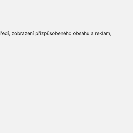
FOTOGALERIE
středí, zobrazení přizpůsobeného obsahu a reklam,
Aktuálně
»
Fotogalerie
»
Maškarní 2017
»
IMG_8232
Počasí