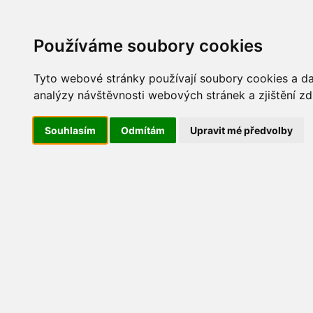
Update cookies preferences
AKT
Používáme soubory cookies
Tyto webové stránky používají soubory cookies a dal
analýzy návštěvnosti webových stránek a zjištění zd
Maškarní 2017
Souhlasím
Odmítám
Upravit mé předvolby
IMG_8232