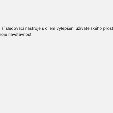
UÁLNĚ
ÚŘEDNÍ DESKA
OBECNÍ ÚŘAD
O OBCI
ší sledovací nástroje s cílem vylepšení uživatelského pro
roje návštěvnosti.