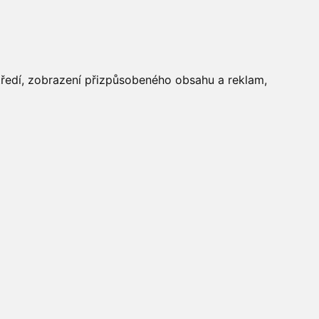
FOTOGALERIE
středí, zobrazení přizpůsobeného obsahu a reklam,
Aktuálně
»
Fotogalerie
»
Maškarní 2016
»
IMG_5626
Počasí