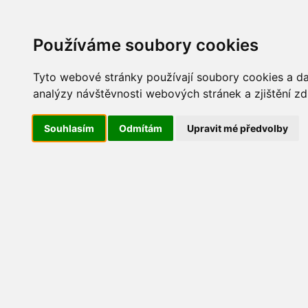
Update cookies preferences
AKT
Používáme soubory cookies
Tyto webové stránky používají soubory cookies a dal
analýzy návštěvnosti webových stránek a zjištění zd
Maškarní 2016
Souhlasím
Odmítám
Upravit mé předvolby
IMG_5626