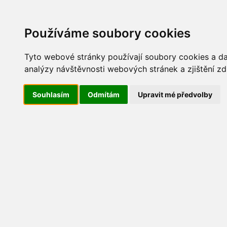
Update cookies preferences
AKT
Používáme soubory cookies
Tyto webové stránky používají soubory cookies a dal
analýzy návštěvnosti webových stránek a zjištění zd
Maškarní 2016
Souhlasím
Odmítám
Upravit mé předvolby
IMG_5611