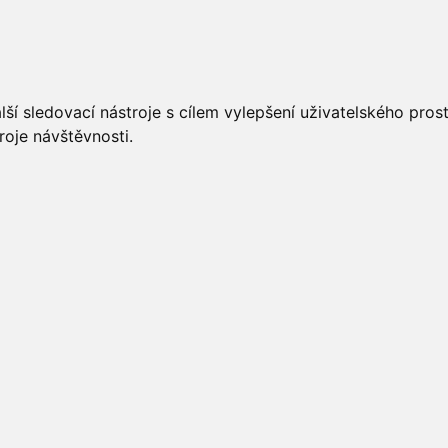
UÁLNĚ
ÚŘEDNÍ DESKA
OBECNÍ ÚŘAD
O OBCI
ší sledovací nástroje s cílem vylepšení uživatelského pro
roje návštěvnosti.