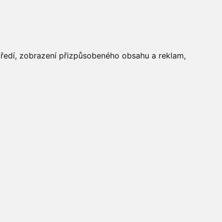
FOTOGALERIE
středí, zobrazení přizpůsobeného obsahu a reklam,
Aktuálně
»
Fotogalerie
»
Maškarní 2016
»
IMG_5611
Počasí