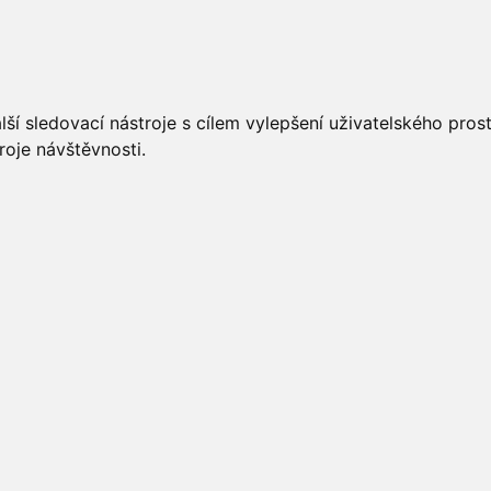
UÁLNĚ
ÚŘEDNÍ DESKA
OBECNÍ ÚŘAD
O OBCI
ší sledovací nástroje s cílem vylepšení uživatelského pro
roje návštěvnosti.