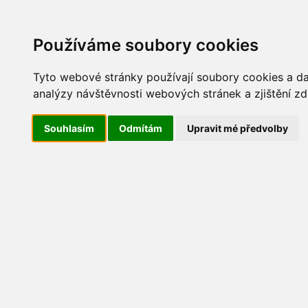
Update cookies preferences
AKT
Používáme soubory cookies
Tyto webové stránky používají soubory cookies a dal
analýzy návštěvnosti webových stránek a zjištění zd
Maškarní 2016
Souhlasím
Odmítám
Upravit mé předvolby
IMG_5593