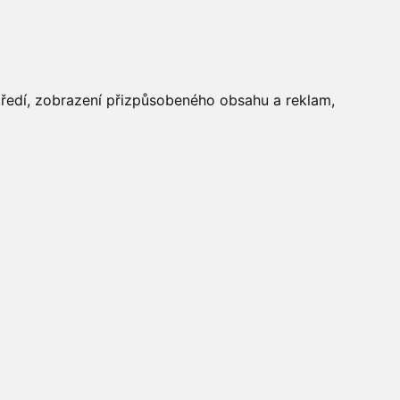
FOTOGALERIE
středí, zobrazení přizpůsobeného obsahu a reklam,
Aktuálně
»
Fotogalerie
»
Maškarní 2016
»
IMG_5593
Počasí