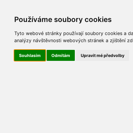
Update cookies preferences
AKT
Používáme soubory cookies
Tyto webové stránky používají soubory cookies a dal
analýzy návštěvnosti webových stránek a zjištění zd
Maškarní 2014
Souhlasím
Odmítám
Upravit mé předvolby
IMG_9989