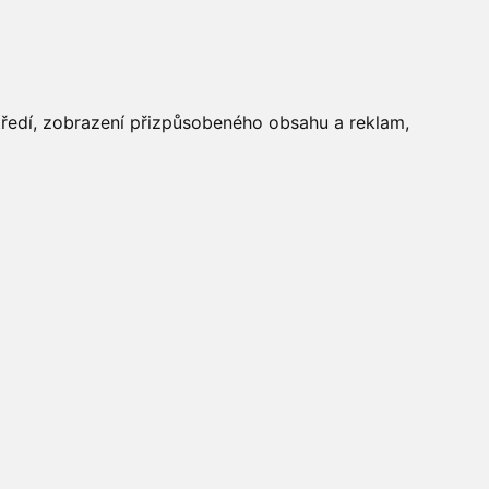
FOTOGALERIE
středí, zobrazení přizpůsobeného obsahu a reklam,
Aktuálně
»
Fotogalerie
»
Maškarní 2014
»
IMG_9989
Počasí