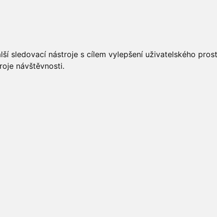
UÁLNĚ
ÚŘEDNÍ DESKA
OBECNÍ ÚŘAD
O OBCI
ší sledovací nástroje s cílem vylepšení uživatelského pro
roje návštěvnosti.