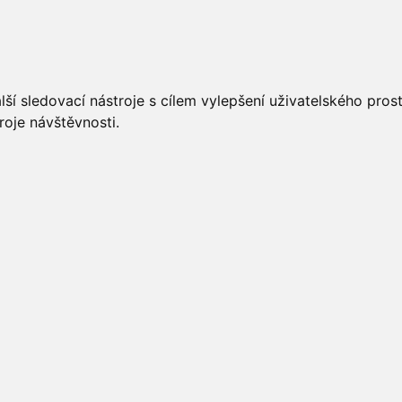
UÁLNĚ
ÚŘEDNÍ DESKA
OBECNÍ ÚŘAD
O OBCI
ší sledovací nástroje s cílem vylepšení uživatelského pro
roje návštěvnosti.