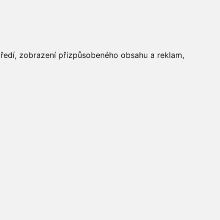
FOTOGALERIE
středí, zobrazení přizpůsobeného obsahu a reklam,
Aktuálně
»
Fotogalerie
»
Maškarní 2014
»
IMG_0087
Počasí