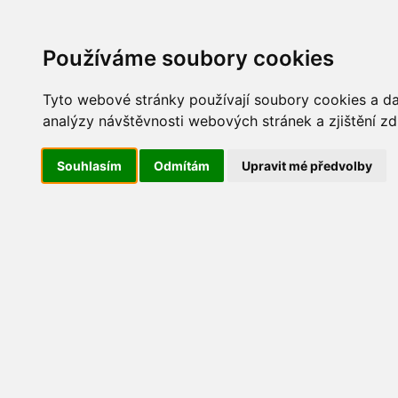
Update cookies preferences
AKT
Používáme soubory cookies
Tyto webové stránky používají soubory cookies a dal
analýzy návštěvnosti webových stránek a zjištění zd
Maškarní 2014
Souhlasím
Odmítám
Upravit mé předvolby
IMG_0087