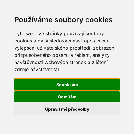
Update cookies preferences
Používáme soubory cookies
Tyto webové stránky používají soubory
cookies a další sledovací nástroje s cílem
vylepšení uživatelského prostředí, zobrazení
Jarní úklid 2017
přizpůsobeného obsahu a reklam, analýzy
návštěvnosti webových stránek a zjištění
JARNÍ ÚKLID 8_4_2017080420174741
zdroje návštěvnosti.
(1)
Souhlasím
Odmítám
Upravit mé předvolby