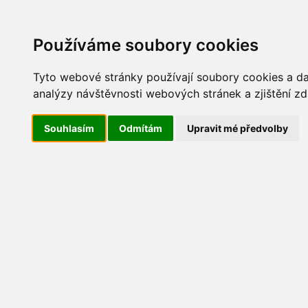
Update cookies preferences
AKT
Používáme soubory cookies
Tyto webové stránky používají soubory cookies a dal
analýzy návštěvnosti webových stránek a zjištění zd
Jarní úklid 2011
Souhlasím
Odmítám
Upravit mé předvolby
JarniUklid2011_03