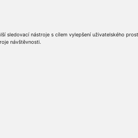
UÁLNĚ
ÚŘEDNÍ DESKA
OBECNÍ ÚŘAD
O OBCI
ší sledovací nástroje s cílem vylepšení uživatelského pro
roje návštěvnosti.