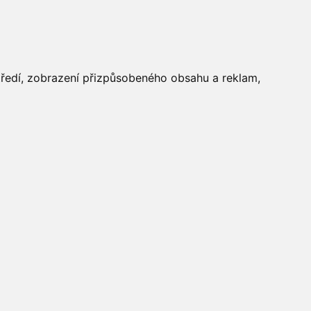
FOTOGALERIE
středí, zobrazení přizpůsobeného obsahu a reklam,
Aktuálně
»
Fotogalerie
»
Jarní
úklid 2011
»
JarniUklid2011_03
Počasí