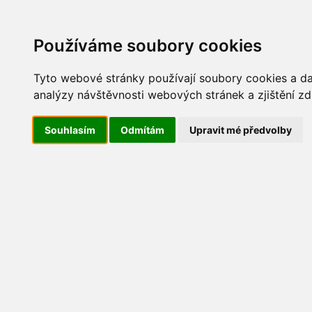
Update cookies preferences
AKT
Používáme soubory cookies
Tyto webové stránky používají soubory cookies a dal
analýzy návštěvnosti webových stránek a zjištění zd
Jarní úklid 2011
Souhlasím
Odmítám
Upravit mé předvolby
JarniUklid2011_01