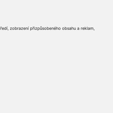
FOTOGALERIE
středí, zobrazení přizpůsobeného obsahu a reklam,
Aktuálně
»
Fotogalerie
»
Jarní
úklid 2011
»
JarniUklid2011_01
Počasí