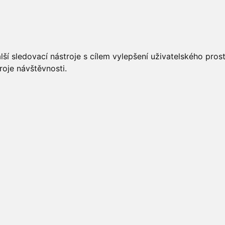
UÁLNĚ
ÚŘEDNÍ DESKA
OBECNÍ ÚŘAD
O OBCI
ší sledovací nástroje s cílem vylepšení uživatelského pro
roje návštěvnosti.