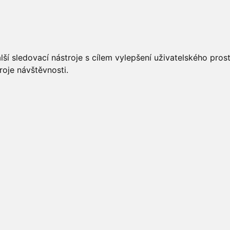
UÁLNĚ
ÚŘEDNÍ DESKA
OBECNÍ ÚŘAD
O OBCI
ší sledovací nástroje s cílem vylepšení uživatelského pro
roje návštěvnosti.