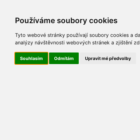
Update cookies preferences
AKT
Používáme soubory cookies
Tyto webové stránky používají soubory cookies a dal
analýzy návštěvnosti webových stránek a zjištění zd
Dětský den 2018
Souhlasím
Odmítám
Upravit mé předvolby
IMG_1691