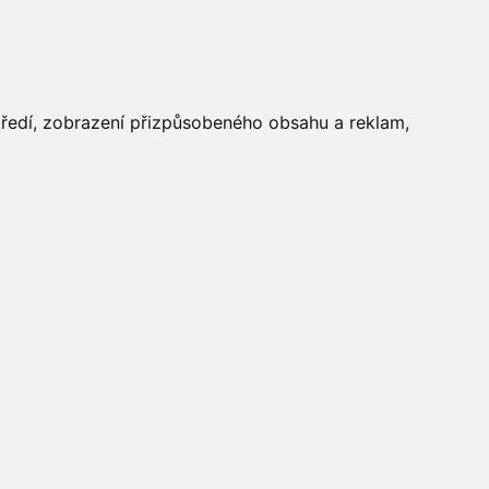
FOTOGALERIE
středí, zobrazení přizpůsobeného obsahu a reklam,
Aktuálně
»
Fotogalerie
»
Dětský
den 2018
»
IMG_1691
Počasí