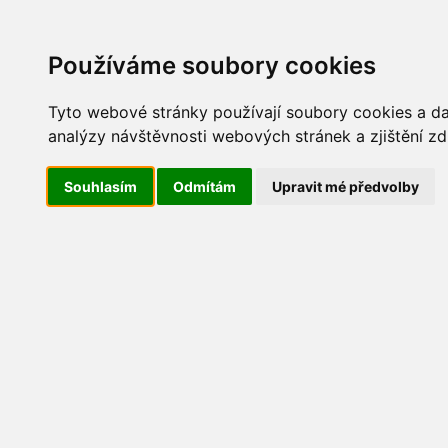
Update cookies preferences
AKT
Používáme soubory cookies
Tyto webové stránky používají soubory cookies a dal
analýzy návštěvnosti webových stránek a zjištění zd
Dětský den 2016
Souhlasím
Odmítám
Upravit mé předvolby
IMG_6386