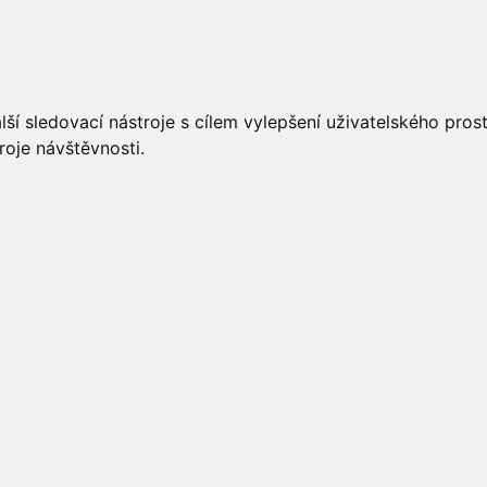
UÁLNĚ
ÚŘEDNÍ DESKA
OBECNÍ ÚŘAD
O OBCI
ší sledovací nástroje s cílem vylepšení uživatelského pro
roje návštěvnosti.