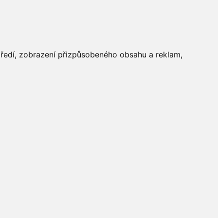
FOTOGALERIE
středí, zobrazení přizpůsobeného obsahu a reklam,
Aktuálně
»
Fotogalerie
»
Dětský
den 2016
»
IMG_6386
Počasí