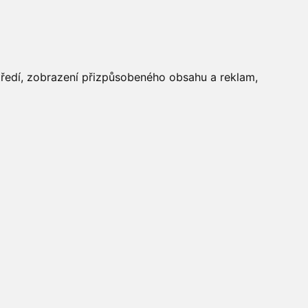
FOTOGALERIE
středí, zobrazení přizpůsobeného obsahu a reklam,
Aktuálně
»
Fotogalerie
»
Dětský
den 2014
»
IMG_0532
Počasí