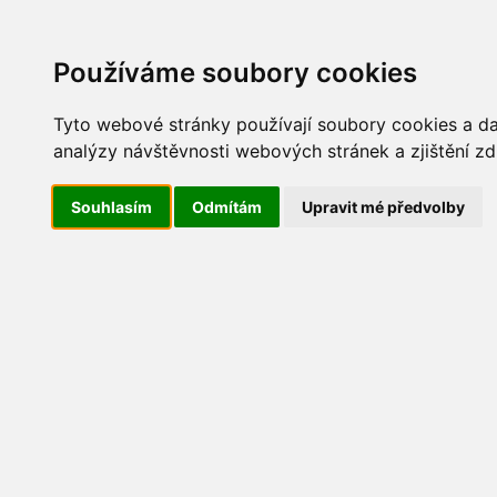
Update cookies preferences
AKT
Používáme soubory cookies
Tyto webové stránky používají soubory cookies a dal
analýzy návštěvnosti webových stránek a zjištění zd
Dětský den 2014
Souhlasím
Odmítám
Upravit mé předvolby
IMG_0532