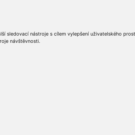
UÁLNĚ
ÚŘEDNÍ DESKA
OBECNÍ ÚŘAD
O OBCI
ší sledovací nástroje s cílem vylepšení uživatelského pro
roje návštěvnosti.