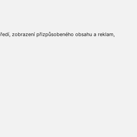
FOTOGALERIE
středí, zobrazení přizpůsobeného obsahu a reklam,
Aktuálně
»
Fotogalerie
»
Dětský
den 2013
»
IMG_8121
Počasí