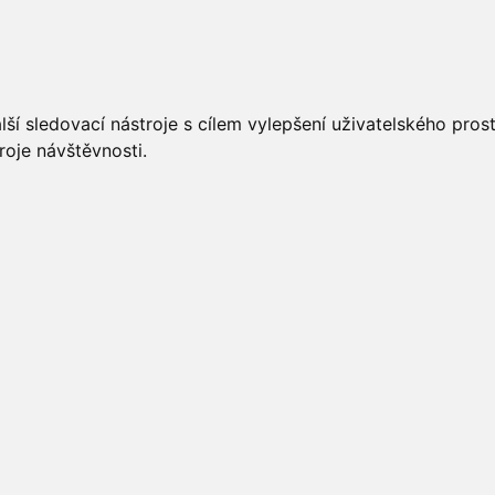
UÁLNĚ
ÚŘEDNÍ DESKA
OBECNÍ ÚŘAD
O OBCI
ší sledovací nástroje s cílem vylepšení uživatelského pro
roje návštěvnosti.