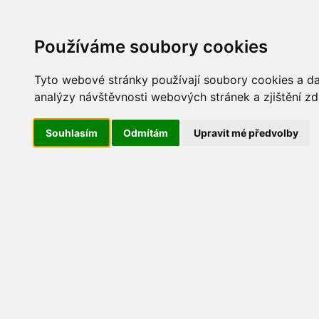
Update cookies preferences
AKT
Používáme soubory cookies
Tyto webové stránky používají soubory cookies a dal
analýzy návštěvnosti webových stránek a zjištění zd
Dětský den 2013
Souhlasím
Odmítám
Upravit mé předvolby
IMG_8121