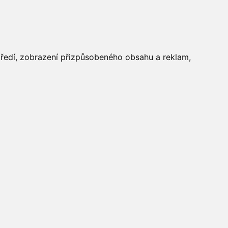
FOTOGALERIE
středí, zobrazení přizpůsobeného obsahu a reklam,
Aktuálně
»
Fotogalerie
»
Dětský
den 2013
»
IMG_8110
Počasí