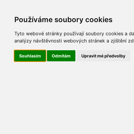
Update cookies preferences
AKT
Používáme soubory cookies
Tyto webové stránky používají soubory cookies a dal
analýzy návštěvnosti webových stránek a zjištění zd
Dětský den 2013
Souhlasím
Odmítám
Upravit mé předvolby
IMG_8110