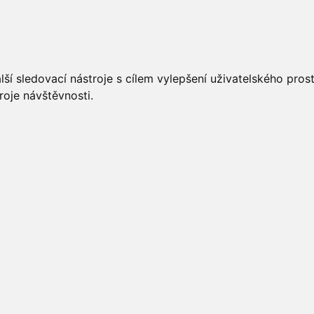
UÁLNĚ
ÚŘEDNÍ DESKA
OBECNÍ ÚŘAD
O OBCI
ší sledovací nástroje s cílem vylepšení uživatelského pro
roje návštěvnosti.