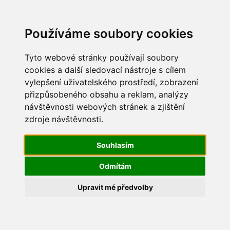
Update cookies preferences
Používáme soubory cookies
Tyto webové stránky používají soubory
cookies a další sledovací nástroje s cílem
vylepšení uživatelského prostředí, zobrazení
přizpůsobeného obsahu a reklam, analýzy
návštěvnosti webových stránek a zjištění
zdroje návštěvnosti.
Souhlasím
Ptačí chřipka
Odmítám
30. 11. 2021
Upravit mé předvolby
Mimořádná veterinární opatření
k zamezení šíření
nebezpečné nákazy – vysoce patogenní influenzy
ptáků (aviární influezy, tzv. „ptačí chřipky“) na území