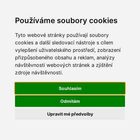
Update cookies preferences
Používáme soubory cookies
Tyto webové stránky používají soubory
cookies a další sledovací nástroje s cílem
vylepšení uživatelského prostředí, zobrazení
Závěrečný účet 2023
přizpůsobeného obsahu a reklam, analýzy
11.6.2024
Schválený závěrečný účet obce za rok 2023 -
návštěvnosti webových stránek a zjištění
sestava KEO
zdroje návštěvnosti.
11.6.2024
Schválený závěrečný účet obce za rok 2023
Souhlasím
15.5.2024
Finka 2023
Odmítám
15.5.2024
Hlavní kniha 2023
15.5.2024
Návrh závěrečného účtu za r. 2023
Upravit mé předvolby
15.5.2024
Příloha 202
3
15.5.2024
Rozvaha 2023