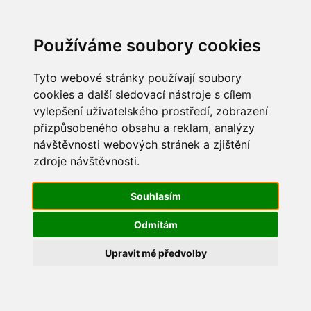
Update cookies preferences
Používáme soubory cookies
Tyto webové stránky používají soubory
cookies a další sledovací nástroje s cílem
vylepšení uživatelského prostředí, zobrazení
2020
přizpůsobeného obsahu a reklam, analýzy
2020
návštěvnosti webových stránek a zjištění
27.12.2020 -
SMOOS - schválený rozpočet 2021 a 2022-
zdroje návštěvnosti.
25
Souhlasím
21.12.2020 -
SOS - schválený rozpočet 2021
Odmítám
14.12.2020 -
Rozpočtové opatření č.13/2020
Upravit mé předvolby
14.12.2020 -
Rozpočtové opatření č.12/2020
5.12.2020 -
Návrh rozpočtu 2021_Přední Zborovice